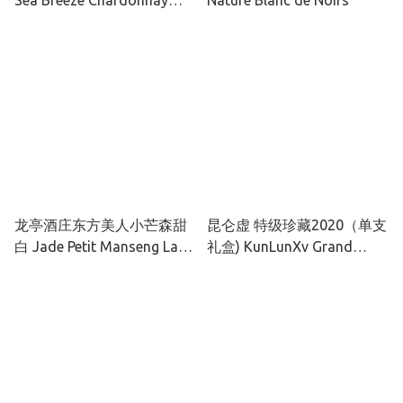
Sea Breeze Chardonnay
Nature Blanc de Noirs
Reserve
龙亭酒庄东方美人小芒森甜
昆仑虚 特级珍藏2020（单支
白 Jade Petit Manseng Late
礼盒) KunLunXv Grand
Harvest
Reserve Cabernet
Sauvignon 2020