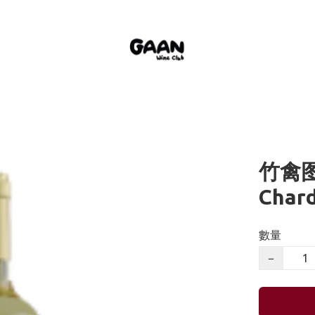
竹禽图 
Char
數量
−